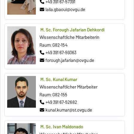
+49 391 67-57391
laila.gbaoui@ovgu.de
M. Sc. Forough Jafarian Dehkordi
Wissenschaftliche Mitarbeiterin
Raum: G82-154
+49 391 67-59363
forough.jafarian@ovgu.de
M. Sc. Kunal Kumar
Wissenschaftlicher Mitarbeiter
Raum: G82-155
+49 391 67-52682
kunal.kumar@st.ovgu.de
M. Sc. Ivan Maldonado