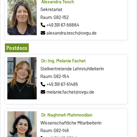
Alexandra Tesch
Sekretariat
Raum: G82-152
+49 391 67-58864
alexandra.tesch@ovgu.de
Postdocs
Dr.-Ing. Melanie Fachet
Stellvertretende Lehrstuhlleiterin
Raum: G82-154
+49 391 67-51485
melanie.fachet@ovgu.de
Dr. Naghmeh Mahmoodian
Wissenschaftliche Mitarbeiterin
Raum: G82-148