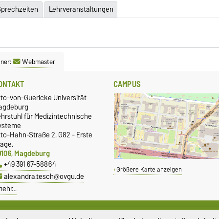
Sprechzeiten
Lehrveranstaltungen
ner:
Webmaster
ONTAKT
CAMPUS
tto-von-Guericke Universität
agdeburg
hrstuhl für Medizintechnische
ysteme
tto-Hahn-Straße 2. G82 - Erste
tage.
9106, Magdeburg
+49 391 67-58864
Größere Karte anzeigen
alexandra.tesch@ovgu.de
mehr…
ERVICE
GLEICHSTELLUNG