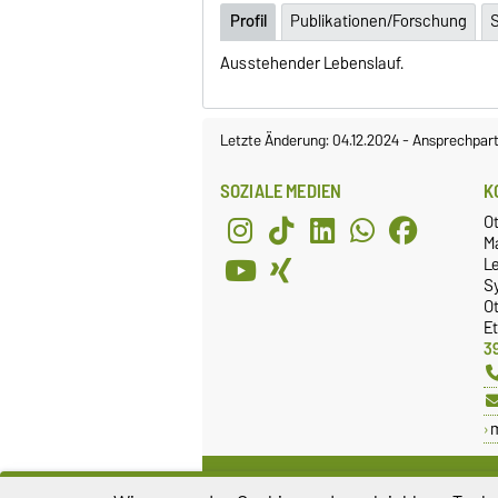
Profil
Publikationen/Forschung
Ausstehender Lebenslauf.
Letzte Änderung: 04.12.2024
-
Ansprechpart
SOZIALE MEDIEN
K
O
M
Le
S
O
E
3
FACHSCHAFTSRAT
S