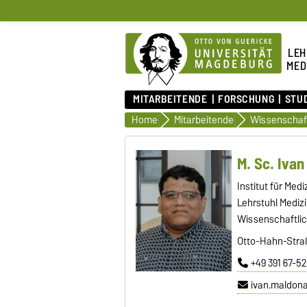
LEH
MED
MITARBEITENDE
FORSCHUNG
STU
Home
Mitarbeitende
M. Sc. Iva
Institut für Med
Lehrstuhl Medi
Wissenschaftlic
Otto-Hahn-Straß
+49 391 67-5
ivan.maldon