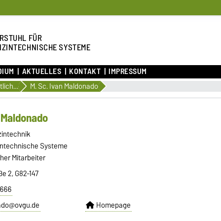
RSTUHL FÜR
IZINTECHNISCHE SYSTEME
DIUM
AKTUELLES
KONTAKT
IMPRESSUM
Wissenschaftliche Mitarbeitende
M. Sc. Ivan Maldonado
n Maldonado
izintechnik
zintechnische Systeme
her Mitarbeiter
e 2, G82-147
2666
ado@ovgu.de
Homepage